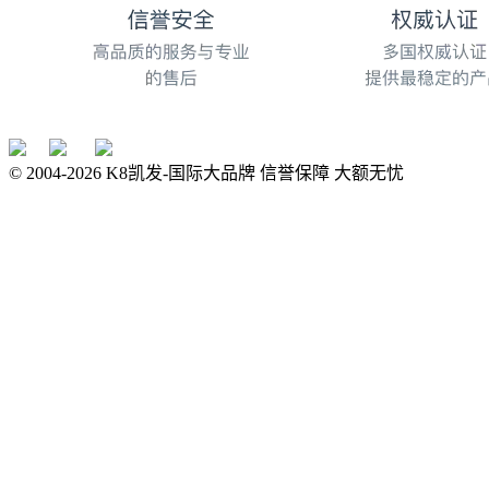
© 2004-
2026
K8凯发-国际大品牌 信誉保障 大额无忧