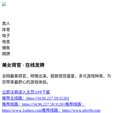
真人
体育
电子
电竞
捕鱼
棋牌
美女荷官 · 在线发牌
全网最美荷官，倾情出演，极致视觉盛宴，多元游戏种类，为
您带来最舒心的游戏体验。
立即注册
进入主页
APP下载
推荐主线路：
https://34.96.227.59:31202
推荐线路：
https://34.96.227.59:31201
推荐线路：
https://www.1nzkex.com
推荐线路：
https://www.plov9r.com