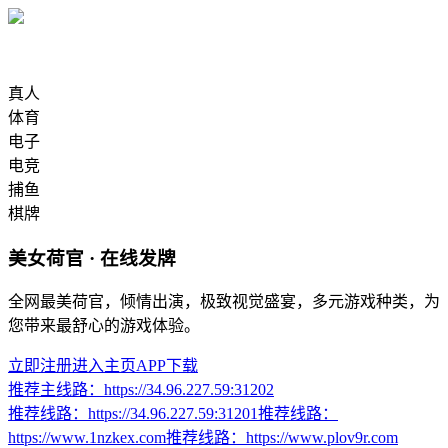
真人
体育
电子
电竞
捕鱼
棋牌
美女荷官 · 在线发牌
全网最美荷官，倾情出演，极致视觉盛宴，多元游戏种类，为
您带来最舒心的游戏体验。
立即注册
进入主页
APP下载
推荐主线路：
https://34.96.227.59:31202
推荐线路：
https://34.96.227.59:31201
推荐线路：
https://www.1nzkex.com
推荐线路：
https://www.plov9r.com