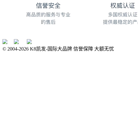
© 2004-
2026
K8凯发-国际大品牌 信誉保障 大额无忧