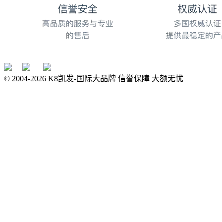
© 2004-
2026
K8凯发-国际大品牌 信誉保障 大额无忧