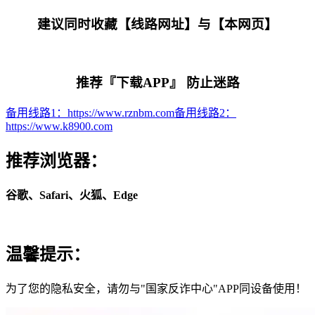
建议同时收藏【线路网址】与【本网页】
推荐『下载APP』 防止迷路
备用线路
1
：
https://www.rznbm.com
备用线路
2
：
https://www.k8900.com
推荐浏览器：
谷歌、Safari、火狐、Edge
温馨提示：
为了您的隐私安全，请勿与"国家反诈中心"APP同设备使用！