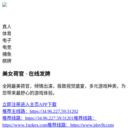
真人
体育
电子
电竞
捕鱼
棋牌
美女荷官 · 在线发牌
全网最美荷官，倾情出演，极致视觉盛宴，多元游戏种类，为
您带来最舒心的游戏体验。
立即注册
进入主页
APP下载
推荐主线路：
https://34.96.227.59:31202
推荐线路：
https://34.96.227.59:31201
推荐线路：
https://www.1nzkex.com
推荐线路：
https://www.plov9r.com