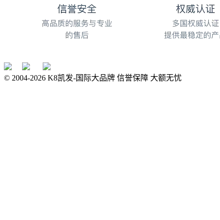
© 2004-
2026
K8凯发-国际大品牌 信誉保障 大额无忧