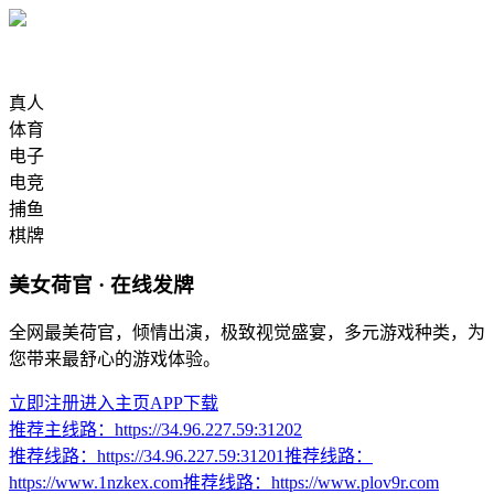
真人
体育
电子
电竞
捕鱼
棋牌
美女荷官 · 在线发牌
全网最美荷官，倾情出演，极致视觉盛宴，多元游戏种类，为
您带来最舒心的游戏体验。
立即注册
进入主页
APP下载
推荐主线路：
https://34.96.227.59:31202
推荐线路：
https://34.96.227.59:31201
推荐线路：
https://www.1nzkex.com
推荐线路：
https://www.plov9r.com