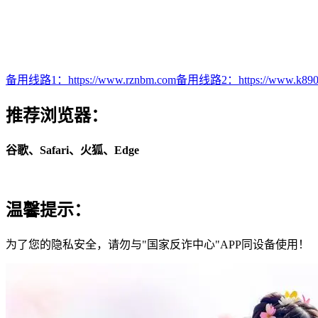
备用线路
1
：
https://www.rznbm.com
备用线路
2
：
https://www.k89
推荐浏览器：
谷歌、Safari、火狐、Edge
温馨提示：
为了您的隐私安全，请勿与"国家反诈中心"APP同设备使用！