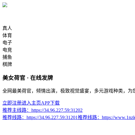
真人
体育
电子
电竞
捕鱼
棋牌
美女荷官 · 在线发牌
全网最美荷官，倾情出演，极致视觉盛宴，多元游戏种类，为
立即注册
进入主页
APP下载
推荐主线路：
https://34.96.227.59:31202
推荐线路：
https://34.96.227.59:31201
推荐线路：
https://www.1nz