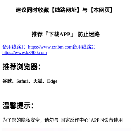
建议同时收藏【线路网址】与【本网页】
推荐『下载APP』 防止迷路
备用线路
1
：
https://www.rznbm.com
备用线路
2
：
https://www.k8900.com
推荐浏览器：
谷歌、Safari、火狐、Edge
温馨提示：
为了您的隐私安全，请勿与"国家反诈中心"APP同设备使用！