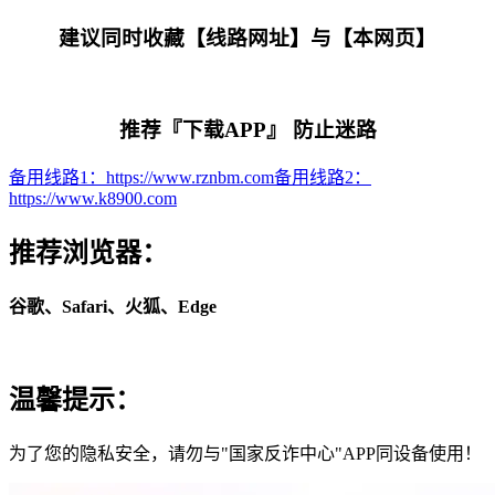
建议同时收藏【线路网址】与【本网页】
推荐『下载APP』 防止迷路
备用线路
1
：
https://www.rznbm.com
备用线路
2
：
https://www.k8900.com
推荐浏览器：
谷歌、Safari、火狐、Edge
温馨提示：
为了您的隐私安全，请勿与"国家反诈中心"APP同设备使用！