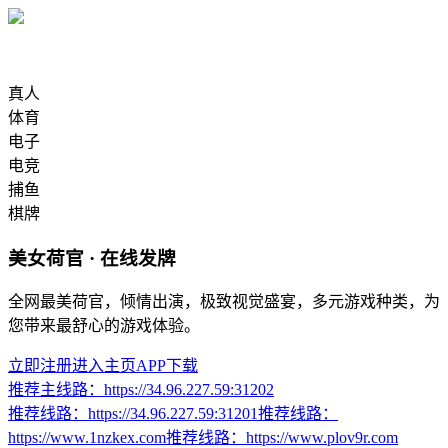
真人
体育
电子
电竞
捕鱼
棋牌
美女荷官 · 在线发牌
全网最美荷官，倾情出演，极致视觉盛宴，多元游戏种类，为
您带来最舒心的游戏体验。
立即注册
进入主页
APP下载
推荐主线路：
https://34.96.227.59:31202
推荐线路：
https://34.96.227.59:31201
推荐线路：
https://www.1nzkex.com
推荐线路：
https://www.plov9r.com