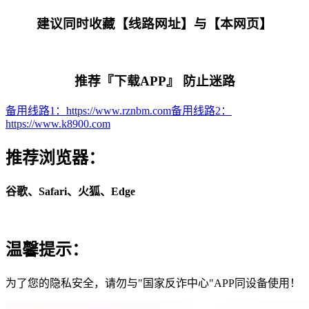
建议同时收藏【线路网址】与【本网页】
推荐『下载APP』 防止迷路
备用线路
1
：
https://www.rznbm.com
备用线路
2
：
https://www.k8900.com
推荐浏览器：
谷歌、Safari、火狐、Edge
温馨提示：
为了您的隐私安全，请勿与"国家反诈中心"APP同设备使用！